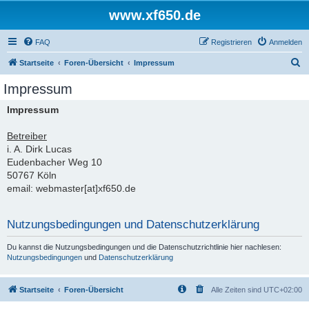
www.xf650.de
FAQ
Registrieren
Anmelden
S
Startseite
Foren-Übersicht
Impressum
u
Impressum
c
Impressum
h
e
Betreiber
i. A. Dirk Lucas
Eudenbacher Weg 10
50767 Köln
email: webmaster[at]xf650.de
Nutzungsbedingungen und Datenschutzerklärung
Du kannst die Nutzungsbedingungen und die Datenschutzrichtlinie hier nachlesen:
Nutzungsbedingungen
und
Datenschutzerklärung
Startseite
Foren-Übersicht
Alle Zeiten sind
UTC+02:00