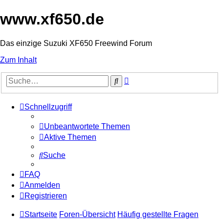
www.xf650.de
Das einzige Suzuki XF650 Freewind Forum
Zum Inhalt
Erweiterte
Suche
Suche
Schnellzugriff
Unbeantwortete Themen
Aktive Themen
Suche
FAQ
Anmelden
Registrieren
Startseite
Foren-Übersicht
Häufig gestellte Fragen