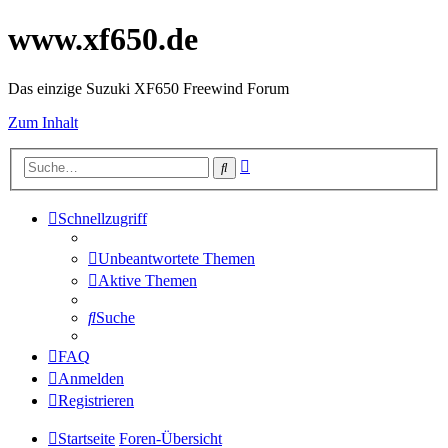
www.xf650.de
Das einzige Suzuki XF650 Freewind Forum
Zum Inhalt
Erweiterte
Suche
Suche
Schnellzugriff
Unbeantwortete Themen
Aktive Themen
Suche
FAQ
Anmelden
Registrieren
Startseite
Foren-Übersicht