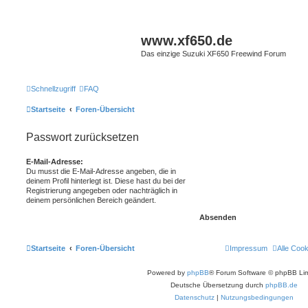
www.xf650.de
Das einzige Suzuki XF650 Freewind Forum
Schnellzugriff
FAQ
Startseite
Foren-Übersicht
Passwort zurücksetzen
E-Mail-Adresse:
Du musst die E-Mail-Adresse angeben, die in
deinem Profil hinterlegt ist. Diese hast du bei der
Registrierung angegeben oder nachträglich in
deinem persönlichen Bereich geändert.
Startseite
Foren-Übersicht
Impressum
Alle Coo
Powered by
phpBB
® Forum Software © phpBB Lim
Deutsche Übersetzung durch
phpBB.de
Datenschutz
|
Nutzungsbedingungen