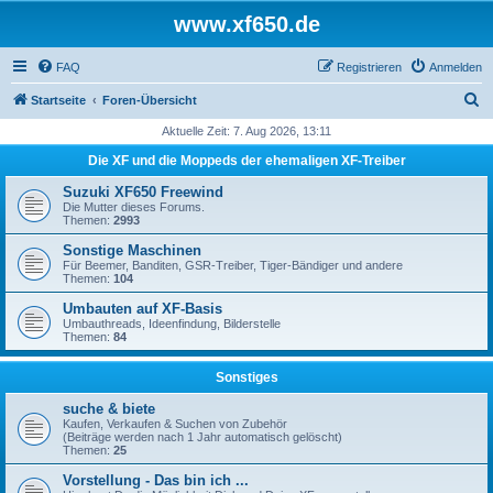
www.xf650.de
FAQ
Registrieren
Anmelden
S
Startseite
Foren-Übersicht
u
Aktuelle Zeit: 7. Aug 2026, 13:11
c
Die XF und die Moppeds der ehemaligen XF-Treiber
h
Suzuki XF650 Freewind
e
Die Mutter dieses Forums.
Themen:
2993
Sonstige Maschinen
Für Beemer, Banditen, GSR-Treiber, Tiger-Bändiger und andere
Themen:
104
Umbauten auf XF-Basis
Umbauthreads, Ideenfindung, Bilderstelle
Themen:
84
Sonstiges
suche & biete
Kaufen, Verkaufen & Suchen von Zubehör
(Beiträge werden nach 1 Jahr automatisch gelöscht)
Themen:
25
Vorstellung - Das bin ich ...