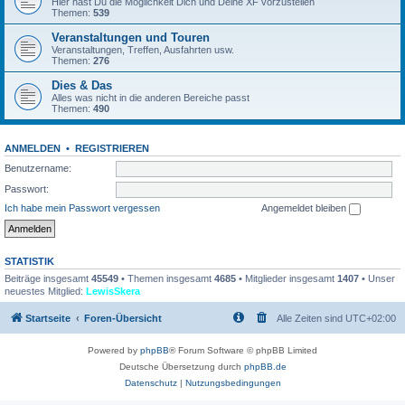
Hier hast Du die Möglichkeit Dich und Deine XF vorzustellen
Themen:
539
Veranstaltungen und Touren
Veranstaltungen, Treffen, Ausfahrten usw.
Themen:
276
Dies & Das
Alles was nicht in die anderen Bereiche passt
Themen:
490
ANMELDEN
•
REGISTRIEREN
Benutzername:
Passwort:
Ich habe mein Passwort vergessen
Angemeldet bleiben
STATISTIK
Beiträge insgesamt
45549
• Themen insgesamt
4685
• Mitglieder insgesamt
1407
• Unser
neuestes Mitglied:
LewisSkera
Startseite
Foren-Übersicht
Alle Zeiten sind
UTC+02:00
Powered by
phpBB
® Forum Software © phpBB Limited
Deutsche Übersetzung durch
phpBB.de
Datenschutz
|
Nutzungsbedingungen