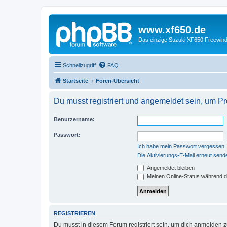
www.xf650.de
Das einzige Suzuki XF650 Freewin
Schnellzugriff
FAQ
Startseite
Foren-Übersicht
Du musst registriert und angemeldet sein, um P
Benutzername:
Passwort:
Ich habe mein Passwort vergessen
Die Aktivierungs-E-Mail erneut send
Angemeldet bleiben
Meinen Online-Status während d
REGISTRIEREN
Du musst in diesem Forum registriert sein, um dich anmelden zu