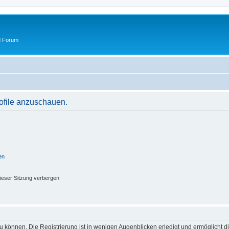
d Forum
rofile anzuschauen.
en
ieser Sitzung verbergen
 können. Die Registrierung ist in wenigen Augenblicken erledigt und ermöglicht di