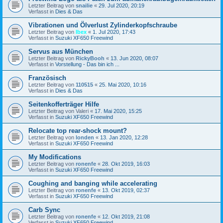
Letzter Beitrag von
snailie
«
29. Jul 2020, 20:19
Verfasst in
Dies & Das
Vibrationen und Ölverlust Zylinderkopfschraube
Letzter Beitrag von
Ibex
«
1. Jul 2020, 17:43
Verfasst in
Suzuki XF650 Freewind
Servus aus München
Letzter Beitrag von
RickyBooh
«
13. Jun 2020, 08:07
Verfasst in
Vorstellung - Das bin ich ...
Französisch
Letzter Beitrag von
110515
«
25. Mai 2020, 10:16
Verfasst in
Dies & Das
Seitenkofferträger Hilfe
Letzter Beitrag von
Valeri
«
17. Mai 2020, 15:25
Verfasst in
Suzuki XF650 Freewind
Relocate top rear-shock mount?
Letzter Beitrag von
londen
«
13. Jan 2020, 12:28
Verfasst in
Suzuki XF650 Freewind
My Modifications
Letzter Beitrag von
ronenfe
«
28. Okt 2019, 16:03
Verfasst in
Suzuki XF650 Freewind
Coughing and banging while accelerating
Letzter Beitrag von
ronenfe
«
13. Okt 2019, 02:37
Verfasst in
Suzuki XF650 Freewind
Carb Sync
Letzter Beitrag von
ronenfe
«
12. Okt 2019, 21:08
Verfasst in
Suzuki XF650 Freewind