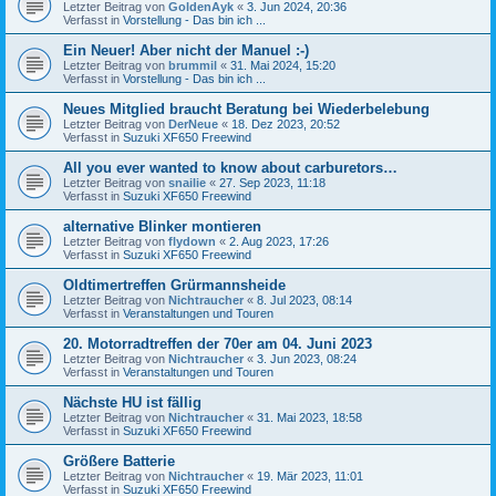
Letzter Beitrag von
GoldenAyk
«
3. Jun 2024, 20:36
Verfasst in
Vorstellung - Das bin ich ...
Ein Neuer! Aber nicht der Manuel :-)
Letzter Beitrag von
brummil
«
31. Mai 2024, 15:20
Verfasst in
Vorstellung - Das bin ich ...
Neues Mitglied braucht Beratung bei Wiederbelebung
Letzter Beitrag von
DerNeue
«
18. Dez 2023, 20:52
Verfasst in
Suzuki XF650 Freewind
All you ever wanted to know about carburetors…
Letzter Beitrag von
snailie
«
27. Sep 2023, 11:18
Verfasst in
Suzuki XF650 Freewind
alternative Blinker montieren
Letzter Beitrag von
flydown
«
2. Aug 2023, 17:26
Verfasst in
Suzuki XF650 Freewind
Oldtimertreffen Grürmannsheide
Letzter Beitrag von
Nichtraucher
«
8. Jul 2023, 08:14
Verfasst in
Veranstaltungen und Touren
20. Motorradtreffen der 70er am 04. Juni 2023
Letzter Beitrag von
Nichtraucher
«
3. Jun 2023, 08:24
Verfasst in
Veranstaltungen und Touren
Nächste HU ist fällig
Letzter Beitrag von
Nichtraucher
«
31. Mai 2023, 18:58
Verfasst in
Suzuki XF650 Freewind
Größere Batterie
Letzter Beitrag von
Nichtraucher
«
19. Mär 2023, 11:01
Verfasst in
Suzuki XF650 Freewind