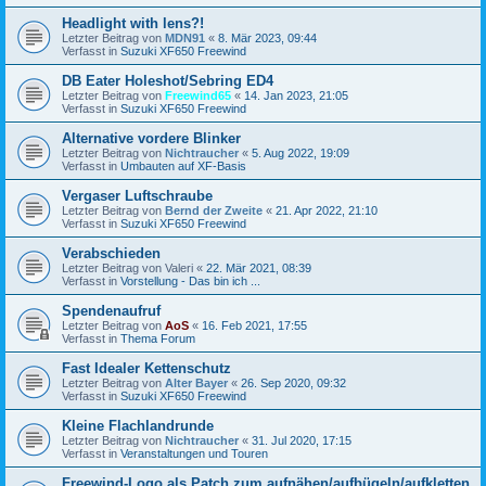
Headlight with lens?!
Letzter Beitrag von
MDN91
«
8. Mär 2023, 09:44
Verfasst in
Suzuki XF650 Freewind
DB Eater Holeshot/Sebring ED4
Letzter Beitrag von
Freewind65
«
14. Jan 2023, 21:05
Verfasst in
Suzuki XF650 Freewind
Alternative vordere Blinker
Letzter Beitrag von
Nichtraucher
«
5. Aug 2022, 19:09
Verfasst in
Umbauten auf XF-Basis
Vergaser Luftschraube
Letzter Beitrag von
Bernd der Zweite
«
21. Apr 2022, 21:10
Verfasst in
Suzuki XF650 Freewind
Verabschieden
Letzter Beitrag von
Valeri
«
22. Mär 2021, 08:39
Verfasst in
Vorstellung - Das bin ich ...
Spendenaufruf
Letzter Beitrag von
AoS
«
16. Feb 2021, 17:55
Verfasst in
Thema Forum
Fast Idealer Kettenschutz
Letzter Beitrag von
Alter Bayer
«
26. Sep 2020, 09:32
Verfasst in
Suzuki XF650 Freewind
Kleine Flachlandrunde
Letzter Beitrag von
Nichtraucher
«
31. Jul 2020, 17:15
Verfasst in
Veranstaltungen und Touren
Freewind-Logo als Patch zum aufnähen/aufbügeln/aufkletten