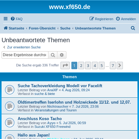
www.xf650.de
FAQ
Registrieren
Anmelden
S
Startseite
Foren-Übersicht
Suche
Unbeantwortete Themen
u
Unbeantwortete Themen
c
Zur erweiterten Suche
h
Suche
Erweiterte Suche
e
Seite
1
von
7
1
2
3
4
5
7
Nächst
Die Suche ergab 336 Treffer
…
Themen
Suche Tachoverkleidung Modell vor Facelift
Letzter Beitrag von
AraiXF
«
4. Aug 2026, 09:24
Verfasst in
suche & biete
Oldtimertreffen Iserlohn und Holzwickede 11/12. und 12,07.
Letzter Beitrag von
Nichtraucher
«
7. Jul 2026, 23:06
Verfasst in
Veranstaltungen und Touren
Anschluss Koso Tacho
Letzter Beitrag von
Ayyo
«
5. Jul 2026, 00:59
Verfasst in
Suzuki XF650 Freewind
Hallo aus Japan!