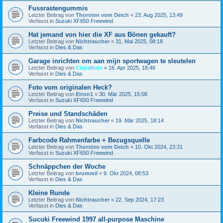
Fussrastengummis
Letzter Beitrag von
Thorsten vom Deich
«
23. Aug 2025, 13:49
Verfasst in
Suzuki XF650 Freewind
Hat jemand von hier die XF aus Bönen gekauft?
Letzter Beitrag von
Nichtraucher
«
31. Mai 2025, 08:18
Verfasst in
Dies & Das
Garage inrichten om aan mijn sportwagen te sleutelen
Letzter Beitrag von
Clairefnds
«
16. Apr 2025, 18:46
Verfasst in
Dies & Das
Foto vom originalen Heck?
Letzter Beitrag von
Etron1
«
30. Mär 2025, 15:08
Verfasst in
Suzuki XF650 Freewind
Preise und Standschäden
Letzter Beitrag von
Nichtraucher
«
19. Mär 2025, 18:14
Verfasst in
Dies & Das
Farbcode Rahmenfarbe + Bezugsquelle
Letzter Beitrag von
Thorsten vom Deich
«
10. Okt 2024, 23:31
Verfasst in
Suzuki XF650 Freewind
Schnäppchen der Woche
Letzter Beitrag von
brummil
«
9. Okt 2024, 08:53
Verfasst in
Dies & Das
Kleine Runde
Letzter Beitrag von
Nichtraucher
«
22. Sep 2024, 17:23
Verfasst in
Dies & Das
Sucuki Freewind 1997 all-purpose Maschine