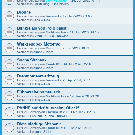
Letzter Beitrag von
Webike Japan
«
24. Jun 2026, 07:44
Verfasst in
Vorstellung - Das bin ich ...
Drohne
Letzter Beitrag von
brummil
«
17. Jun 2026, 09:05
Verfasst in
Dies & Das
Blinkrelais von Polo passt
Letzter Beitrag von
Nichtraucher
«
11. Jun 2026, 14:15
Verfasst in
Suzuki XF650 Freewind
Werkzeugbox Motorrad
Letzter Beitrag von
Doringo
«
7. Jun 2026, 19:21
Verfasst in
suche & biete
Suche Sitzbank
Letzter Beitrag von
Frank XF
«
14. Mai 2026, 22:48
Verfasst in
suche & biete
Drehmomentwerkzeug
Letzter Beitrag von
brummil
«
25. Apr 2026, 09:51
Verfasst in
Dies & Das
Führerscheinumtausch
Letzter Beitrag von
Nichtraucher
«
17. Jan 2026, 21:26
Verfasst in
Dies & Das
PANNE auf def Autobahn. Ölleck!
Letzter Beitrag von
Therapeut
«
13. Okt 2025, 15:18
Verfasst in
Suzuki XF650 Freewind
Biete niedrige Sitzbank
Letzter Beitrag von
Frank XF
«
11. Okt 2025, 21:25
Verfasst in
suche & biete