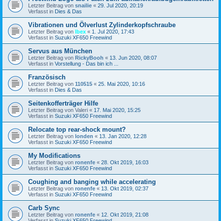
Letzter Beitrag von
snailie
«
29. Jul 2020, 20:19
Verfasst in
Dies & Das
Vibrationen und Ölverlust Zylinderkopfschraube
Letzter Beitrag von
Ibex
«
1. Jul 2020, 17:43
Verfasst in
Suzuki XF650 Freewind
Servus aus München
Letzter Beitrag von
RickyBooh
«
13. Jun 2020, 08:07
Verfasst in
Vorstellung - Das bin ich ...
Französisch
Letzter Beitrag von
110515
«
25. Mai 2020, 10:16
Verfasst in
Dies & Das
Seitenkofferträger Hilfe
Letzter Beitrag von
Valeri
«
17. Mai 2020, 15:25
Verfasst in
Suzuki XF650 Freewind
Relocate top rear-shock mount?
Letzter Beitrag von
londen
«
13. Jan 2020, 12:28
Verfasst in
Suzuki XF650 Freewind
My Modifications
Letzter Beitrag von
ronenfe
«
28. Okt 2019, 16:03
Verfasst in
Suzuki XF650 Freewind
Coughing and banging while accelerating
Letzter Beitrag von
ronenfe
«
13. Okt 2019, 02:37
Verfasst in
Suzuki XF650 Freewind
Carb Sync
Letzter Beitrag von
ronenfe
«
12. Okt 2019, 21:08
Verfasst in
Suzuki XF650 Freewind