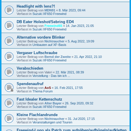
Headlight with lens?!
Letzter Beitrag von
MDN91
«
8. Mär 2023, 09:44
Verfasst in
Suzuki XF650 Freewind
DB Eater Holeshot/Sebring ED4
Letzter Beitrag von
Freewind65
«
14. Jan 2023, 21:05
Verfasst in
Suzuki XF650 Freewind
Alternative vordere Blinker
Letzter Beitrag von
Nichtraucher
«
5. Aug 2022, 19:09
Verfasst in
Umbauten auf XF-Basis
Vergaser Luftschraube
Letzter Beitrag von
Bernd der Zweite
«
21. Apr 2022, 21:10
Verfasst in
Suzuki XF650 Freewind
Verabschieden
Letzter Beitrag von
Valeri
«
22. Mär 2021, 08:39
Verfasst in
Vorstellung - Das bin ich ...
Spendenaufruf
Letzter Beitrag von
AoS
«
16. Feb 2021, 17:55
Verfasst in
Thema Forum
Fast Idealer Kettenschutz
Letzter Beitrag von
Alter Bayer
«
26. Sep 2020, 09:32
Verfasst in
Suzuki XF650 Freewind
Kleine Flachlandrunde
Letzter Beitrag von
Nichtraucher
«
31. Jul 2020, 17:15
Verfasst in
Veranstaltungen und Touren
Freewind-Logo als Patch zum aufnähen/aufbügeln/aufkletten