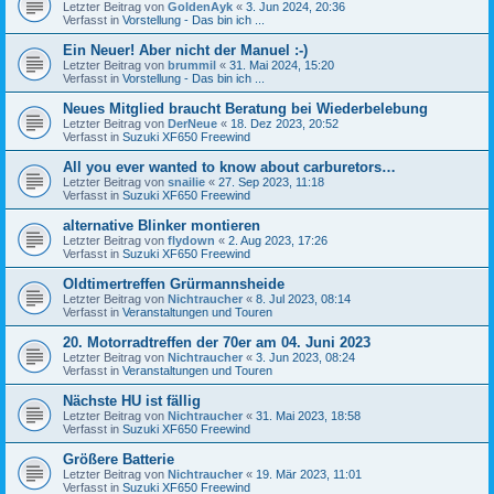
Letzter Beitrag von
GoldenAyk
«
3. Jun 2024, 20:36
Verfasst in
Vorstellung - Das bin ich ...
Ein Neuer! Aber nicht der Manuel :-)
Letzter Beitrag von
brummil
«
31. Mai 2024, 15:20
Verfasst in
Vorstellung - Das bin ich ...
Neues Mitglied braucht Beratung bei Wiederbelebung
Letzter Beitrag von
DerNeue
«
18. Dez 2023, 20:52
Verfasst in
Suzuki XF650 Freewind
All you ever wanted to know about carburetors…
Letzter Beitrag von
snailie
«
27. Sep 2023, 11:18
Verfasst in
Suzuki XF650 Freewind
alternative Blinker montieren
Letzter Beitrag von
flydown
«
2. Aug 2023, 17:26
Verfasst in
Suzuki XF650 Freewind
Oldtimertreffen Grürmannsheide
Letzter Beitrag von
Nichtraucher
«
8. Jul 2023, 08:14
Verfasst in
Veranstaltungen und Touren
20. Motorradtreffen der 70er am 04. Juni 2023
Letzter Beitrag von
Nichtraucher
«
3. Jun 2023, 08:24
Verfasst in
Veranstaltungen und Touren
Nächste HU ist fällig
Letzter Beitrag von
Nichtraucher
«
31. Mai 2023, 18:58
Verfasst in
Suzuki XF650 Freewind
Größere Batterie
Letzter Beitrag von
Nichtraucher
«
19. Mär 2023, 11:01
Verfasst in
Suzuki XF650 Freewind