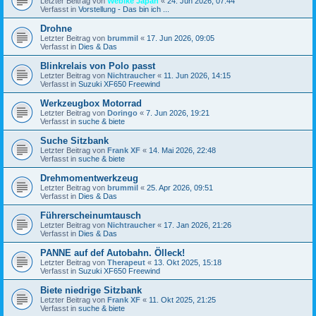
Letzter Beitrag von
Webike Japan
«
24. Jun 2026, 07:44
Verfasst in
Vorstellung - Das bin ich ...
Drohne
Letzter Beitrag von
brummil
«
17. Jun 2026, 09:05
Verfasst in
Dies & Das
Blinkrelais von Polo passt
Letzter Beitrag von
Nichtraucher
«
11. Jun 2026, 14:15
Verfasst in
Suzuki XF650 Freewind
Werkzeugbox Motorrad
Letzter Beitrag von
Doringo
«
7. Jun 2026, 19:21
Verfasst in
suche & biete
Suche Sitzbank
Letzter Beitrag von
Frank XF
«
14. Mai 2026, 22:48
Verfasst in
suche & biete
Drehmomentwerkzeug
Letzter Beitrag von
brummil
«
25. Apr 2026, 09:51
Verfasst in
Dies & Das
Führerscheinumtausch
Letzter Beitrag von
Nichtraucher
«
17. Jan 2026, 21:26
Verfasst in
Dies & Das
PANNE auf def Autobahn. Ölleck!
Letzter Beitrag von
Therapeut
«
13. Okt 2025, 15:18
Verfasst in
Suzuki XF650 Freewind
Biete niedrige Sitzbank
Letzter Beitrag von
Frank XF
«
11. Okt 2025, 21:25
Verfasst in
suche & biete