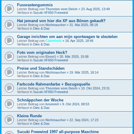
Fussrastengummis
Letzter Beitrag von
Thorsten vom Deich
«
23. Aug 2025, 13:49
Verfasst in
Suzuki XF650 Freewind
Hat jemand von hier die XF aus Bönen gekauft?
Letzter Beitrag von
Nichtraucher
«
31. Mai 2025, 08:18
Verfasst in
Dies & Das
Garage inrichten om aan mijn sportwagen te sleutelen
Letzter Beitrag von
Clairefnds
«
16. Apr 2025, 18:46
Verfasst in
Dies & Das
Foto vom originalen Heck?
Letzter Beitrag von
Etron1
«
30. Mär 2025, 15:08
Verfasst in
Suzuki XF650 Freewind
Preise und Standschäden
Letzter Beitrag von
Nichtraucher
«
19. Mär 2025, 18:14
Verfasst in
Dies & Das
Farbcode Rahmenfarbe + Bezugsquelle
Letzter Beitrag von
Thorsten vom Deich
«
10. Okt 2024, 23:31
Verfasst in
Suzuki XF650 Freewind
Schnäppchen der Woche
Letzter Beitrag von
brummil
«
9. Okt 2024, 08:53
Verfasst in
Dies & Das
Kleine Runde
Letzter Beitrag von
Nichtraucher
«
22. Sep 2024, 17:23
Verfasst in
Dies & Das
Sucuki Freewind 1997 all-purpose Maschine