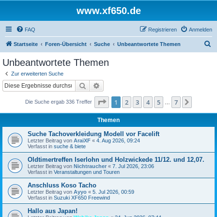
www.xf650.de
FAQ
Registrieren
Anmelden
S
Startseite
Foren-Übersicht
Suche
Unbeantwortete Themen
u
Unbeantwortete Themen
c
Zur erweiterten Suche
h
Suche
Erweiterte Suche
e
Seite
1
von
7
1
2
3
4
5
7
Nächst
Die Suche ergab 336 Treffer
…
Themen
Suche Tachoverkleidung Modell vor Facelift
Letzter Beitrag von
AraiXF
«
4. Aug 2026, 09:24
Verfasst in
suche & biete
Oldtimertreffen Iserlohn und Holzwickede 11/12. und 12,07.
Letzter Beitrag von
Nichtraucher
«
7. Jul 2026, 23:06
Verfasst in
Veranstaltungen und Touren
Anschluss Koso Tacho
Letzter Beitrag von
Ayyo
«
5. Jul 2026, 00:59
Verfasst in
Suzuki XF650 Freewind
Hallo aus Japan!