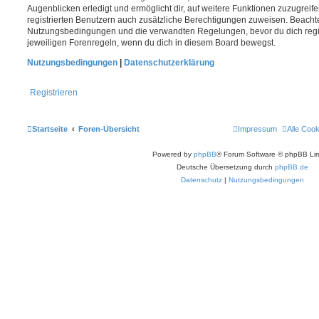
Augenblicken erledigt und ermöglicht dir, auf weitere Funktionen zuzugreif
registrierten Benutzern auch zusätzliche Berechtigungen zuweisen. Beachte
Nutzungsbedingungen und die verwandten Regelungen, bevor du dich registr
jeweiligen Forenregeln, wenn du dich in diesem Board bewegst.
Nutzungsbedingungen
|
Datenschutzerklärung
Registrieren
Startseite
Foren-Übersicht
Impressum
Alle Coo
Powered by
phpBB
® Forum Software © phpBB Lim
Deutsche Übersetzung durch
phpBB.de
Datenschutz
|
Nutzungsbedingungen