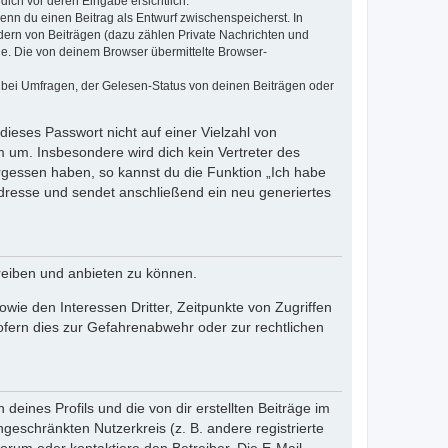
dich vor deren Eingabe ersichtlich.
wenn du einen Beitrag als Entwurf zwischenspeicherst. In
dern von Beiträgen (dazu zählen Private Nachrichten und
e. Die von deinem Browser übermittelte Browser-
 bei Umfragen, der Gelesen-Status von deinen Beiträgen oder
dieses Passwort nicht auf einer Vielzahl von
 um. Insbesondere wird dich kein Vertreter des
ergessen haben, so kannst du die Funktion „Ich habe
resse und sendet anschließend ein neu generiertes
reiben und anbieten zu können.
ie den Interessen Dritter, Zeitpunkte von Zugriffen
fern dies zur Gefahrenabwehr oder zur rechtlichen
eines Profils und die von dir erstellten Beiträge im
ngeschränkten Nutzerkreis (z. B. andere registrierte