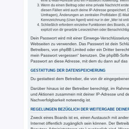
eine E-Mail-Adresse und ein Passwort notwendig. Wenn du
Wenn du einen Beitrag oder eine private Nachricht erste
diesen Fällen wird auch deine IP-Adresse gespeichert. 
Umfragen), Änderungen an zentralen Profildaten (E-Mai
Kennzeichnung (User Agent) wird nur in der „Wer ist onl
Schließlich erfordern einzelne Funktionen des Boards,
explizit von dir gesetzte Lesezeichen oder Benachrichti
Dein Passwort wird mit einer Einwege-Verschlüsselung 
Webseiten zu verwenden. Das Passwort ist dein Schlü
Betreibers, von phpBB Limited oder ein Dritter berec
mein Passwort vergessen“ benutzen. Die phpBB-Softw
Passwort an diese Adresse, mit dem du dann auf das 
GESTATTUNG DER DATENSPEICHERUNG
Du gestattest dem Betreiber, die von dir eingegeben
Darüber hinaus ist der Betreiber berechtigt, im Rahm
und Aktionen zusammen mit deiner IP-Adresse und de
Nachverfolgbarkeit notwendig ist.
REGELUNGEN BEZÜGLICH DER WEITERGABE DEINE
Zweck eines Boards ist es, einen Austausch mit andere
Internet öffentlich zugänglich sein können. Der Betrei