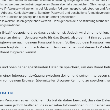
rch den Betreiber weitere Daten als notwendig festgelegt wurden, so ist dies für 
llst, so werden die dort eingegebenen Daten ebenfalls gespeichert. Gleiches gilt, 
Die IP-Adresse wird weiterhin bei folgenden Aktionen gespeichert: Löschen und Än
l-Adresse, Kontoaktivierung, Benutzer-Passwort) und gescheiterte Anmeldeversuch
ine?“-Funktion angezeigt und nicht dauerhaft gespeichert.
 dass weitere Daten gespeichert werden. Dazu gehören dein Abstimmungsverhalten
gungsfunktionen.
(Hash) gespeichert, so dass es sicher ist. Jedoch wird dir empfohlen, 
ssel zu deinem Benutzerkonto für das Board, also geh mit ihm sorgsam
htigterweise nach deinem Passwort fragen. Solltest du dein Passwort v
are fragt dich dann nach deinem Benutzernamen und deiner E-Mail-Ad
Board zugreifen kannst.
en und oben näher spezifizierten Daten zu speichern, um das Board bet
en einer Interessenabwägung zwischen deinen und seinen Interessen sow
r von deinem Browser übermittelter Browser-Kennung zu speichern, so
R DATEN
n Personen zu ermöglichen. Du bist dir daher bewusst, dass die Daten d
ber kann jedoch festlegen, dass einzelne Informationen nur für einen ei