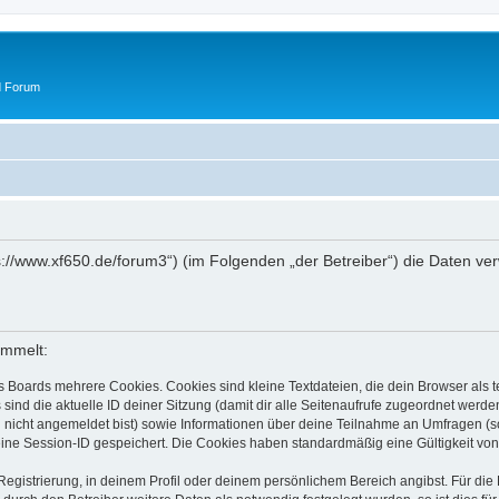
d Forum
tps://www.xf650.de/forum3“) (im Folgenden „der Betreiber“) die Daten 
ammelt:
s Boards mehrere Cookies. Cookies sind kleine Textdateien, die dein Browser als
 sind die aktuelle ID deiner Sitzung (damit dir alle Seitenaufrufe zugeordnet werd
u nicht angemeldet bist) sowie Informationen über deine Teilnahme an Umfragen (s
eine Session-ID gespeichert. Die Cookies haben standardmäßig eine Gültigkeit von 
Registrierung, in deinem Profil oder deinem persönlichem Bereich angibst. Für di