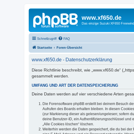
www.xf650.de
Das einzige Suzuki XF650 Freewin
Schnellzugriff
FAQ
Startseite
Foren-Übersicht
www.xf650.de - Datenschutzerklärung
Diese Richtlinie beschreibt, wie „www.xf650.de“ („ht
gesammelt werden.
UMFANG UND ART DER DATENSPEICHERUNG
Deine Daten werden auf vier verschiedene Arten ges
Die Forensoftware phpBB erstellt bei deinem Besuch de
Aufrufen des Boards erhalten bleiben. In diesen Cookies
(zur Markierung dieser als gelesen/ungelesen; sofern d
deine Benutzer-ID, ein Authentifizierungsschlüssel und 
„Alle Cookies löschen“ löschen.
Weiterhin werden die Daten gespeichert, die du bei der 