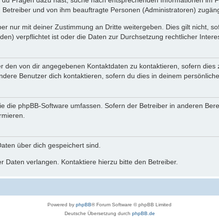
n du Fragen dazu hast, suche nach entsprechenden Informationen im Fo
n Betreiber und von ihm beauftragte Personen (Administratoren) zugäng
r nur mit deiner Zustimmung an Dritte weitergeben. Dies gilt nicht, s
n) verpflichtet ist oder die Daten zur Durchsetzung rechtlicher Interes
er den von dir angegebenen Kontaktdaten zu kontaktieren, sofern dies 
andere Benutzer dich kontaktieren, sofern du dies in deinem persönliche
, die die phpBB-Software umfassen. Sofern der Betreiber in anderen Be
ormieren.
 Daten über dich gespeichert sind.
 Daten verlangen. Kontaktiere hierzu bitte den Betreiber.
Powered by
phpBB
® Forum Software © phpBB Limited
Deutsche Übersetzung durch
phpBB.de