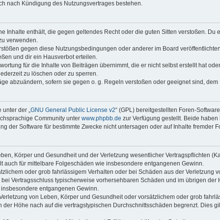
auch nach Kündigung des Nutzungsvertrages bestehen.
ine Inhalte enthält, die gegen geltendes Recht oder die guten Sitten verstoßen. Du 
 zu verwenden.
erstößen gegen diese Nutzungsbedingungen oder anderer im Board veröffentlichte
ßen und dir ein Hausverbot erteilen.
ortung für die Inhalte von Beiträgen übernimmt, die er nicht selbst erstellt hat od
jederzeit zu löschen oder zu sperren.
räge abzuändern, sofern sie gegen o. g. Regeln verstoßen oder geeignet sind, dem
 unter der „
GNU General Public License v2
“ (GPL) bereitgestellten Foren-Softwar
tschsprachige Community unter
www.phpbb.de
zur Verfügung gestellt. Beide haben 
g der Software für bestimmte Zwecke nicht untersagen oder auf Inhalte fremder F
ben, Körper und Gesundheit und der Verletzung wesentlicher Vertragspflichten (Kard
gilt auch für mittelbare Folgeschäden wie insbesondere entgangenen Gewinn.
ätzlichem oder grob fahrlässigem Verhalten oder bei Schäden aus der Verletzung 
 die bei Vertragsschluss typischerweise vorhersehbaren Schäden und im übrigen de
wie insbesondere entgangenen Gewinn.
erletzung von Leben, Körper und Gesundheit oder vorsätzlichem oder grob fahrläs
der Höhe nach auf die vertragstypischen Durchschnittsschäden begrenzt. Dies gi