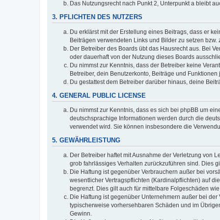
Das Nutzungsrecht nach Punkt 2, Unterpunkt a bleibt 
3. PFLICHTEN DES NUTZERS
Du erklärst mit der Erstellung eines Beitrags, dass er ke
Beiträgen verwendeten Links und Bilder zu setzen bzw.
Der Betreiber des Boards übt das Hausrecht aus. Bei V
oder dauerhaft von der Nutzung dieses Boards ausschlie
Du nimmst zur Kenntnis, dass der Betreiber keine Verantw
Betreiber, dein Benutzerkonto, Beiträge und Funktionen 
Du gestattest dem Betreiber darüber hinaus, deine Beit
4. GENERAL PUBLIC LICENSE
Du nimmst zur Kenntnis, dass es sich bei phpBB um eine
deutschsprachige Informationen werden durch die deu
verwendet wird. Sie können insbesondere die Verwendun
5. GEWÄHRLEISTUNG
Der Betreiber haftet mit Ausnahme der Verletzung von Le
grob fahrlässiges Verhalten zurückzuführen sind. Dies 
Die Haftung ist gegenüber Verbrauchern außer bei vors
wesentlicher Vertragspflichten (Kardinalpflichten) auf
begrenzt. Dies gilt auch für mittelbare Folgeschäden 
Die Haftung ist gegenüber Unternehmern außer bei der V
typischerweise vorhersehbaren Schäden und im Übrigen 
Gewinn.