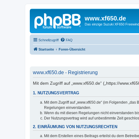
www.xf650.de
Das einzige Suzuki XF650 Freewin
Schnellzugriff
FAQ
Startseite
Foren-Übersicht
www.xf650.de - Registrierung
Mit dem Zugriff auf „www.xf650.de“ („https://www.xf6
1. NUTZUNGSVERTRAG
Mit dem Zugriff auf „www.xf650.de“ (im Folgenden „das B
Regelungen einverstanden.
Wenn du mit diesen Regelungen nicht einverstanden bist,
Der Nutzungsvertrag wird auf unbestimmte Zeit geschlos
2. EINRÄUMUNG VON NUTZUNGSRECHTEN
Mit dem Erstellen eines Beitrags erteilst du dem Betrei