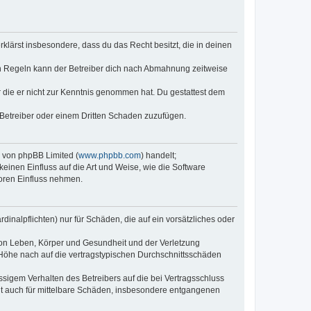
erklärst insbesondere, dass du das Recht besitzt, die in deinen
n Regeln kann der Betreiber dich nach Abmahnung zeitweise
er die er nicht zur Kenntnis genommen hat. Du gestattest dem
 Betreiber oder einem Dritten Schaden zuzufügen.
e von phpBB Limited (
www.phpbb.com
) handelt;
keinen Einfluss auf die Art und Weise, wie die Software
oren Einfluss nehmen.
inalpflichten) nur für Schäden, die auf ein vorsätzliches oder
von Leben, Körper und Gesundheit und der Verletzung
r Höhe nach auf die vertragstypischen Durchschnittsschäden
sigem Verhalten des Betreibers auf die bei Vertragsschluss
lt auch für mittelbare Schäden, insbesondere entgangenen