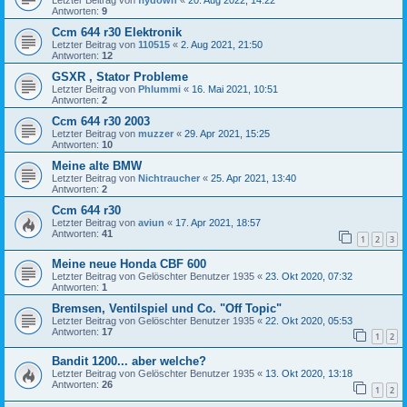
Antworten:
9
Ccm 644 r30 Elektronik
Letzter Beitrag von
110515
«
2. Aug 2021, 21:50
Antworten:
12
GSXR , Stator Probleme
Letzter Beitrag von
Phlummi
«
16. Mai 2021, 10:51
Antworten:
2
Ccm 644 r30 2003
Letzter Beitrag von
muzzer
«
29. Apr 2021, 15:25
Antworten:
10
Meine alte BMW
Letzter Beitrag von
Nichtraucher
«
25. Apr 2021, 13:40
Antworten:
2
Ccm 644 r30
Letzter Beitrag von
aviun
«
17. Apr 2021, 18:57
Antworten:
41
1
2
3
Meine neue Honda CBF 600
Letzter Beitrag von
Gelöschter Benutzer 1935
«
23. Okt 2020, 07:32
Antworten:
1
Bremsen, Ventilspiel und Co. "Off Topic"
Letzter Beitrag von
Gelöschter Benutzer 1935
«
22. Okt 2020, 05:53
Antworten:
17
1
2
Bandit 1200... aber welche?
Letzter Beitrag von
Gelöschter Benutzer 1935
«
13. Okt 2020, 13:18
Antworten:
26
1
2