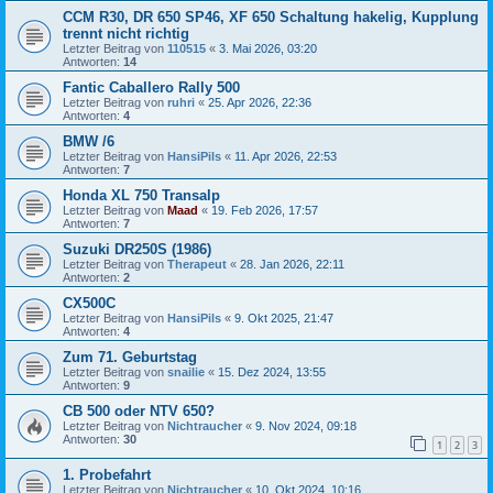
CCM R30, DR 650 SP46, XF 650 Schaltung hakelig, Kupplung
trennt nicht richtig
Letzter Beitrag von
110515
«
3. Mai 2026, 03:20
Antworten:
14
Fantic Caballero Rally 500
Letzter Beitrag von
ruhri
«
25. Apr 2026, 22:36
Antworten:
4
BMW /6
Letzter Beitrag von
HansiPils
«
11. Apr 2026, 22:53
Antworten:
7
Honda XL 750 Transalp
Letzter Beitrag von
Maad
«
19. Feb 2026, 17:57
Antworten:
7
Suzuki DR250S (1986)
Letzter Beitrag von
Therapeut
«
28. Jan 2026, 22:11
Antworten:
2
CX500C
Letzter Beitrag von
HansiPils
«
9. Okt 2025, 21:47
Antworten:
4
Zum 71. Geburtstag
Letzter Beitrag von
snailie
«
15. Dez 2024, 13:55
Antworten:
9
CB 500 oder NTV 650?
Letzter Beitrag von
Nichtraucher
«
9. Nov 2024, 09:18
Antworten:
30
1
2
3
1. Probefahrt
Letzter Beitrag von
Nichtraucher
«
10. Okt 2024, 10:16