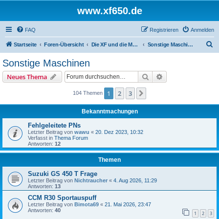
www.xf650.de
FAQ
Registrieren
Anmelden
S
Startseite
Foren-Übersicht
Die XF und die Moppeds der ehemaligen XF-Treiber
Sonstige Maschinen
u
Sonstige Maschinen
c
Suche
Erweiterte Suche
Neues Thema
h
e
1
2
3
Nächste
104 Themen
Bekanntmachungen
Fehlgeleitete PNs
Letzter Beitrag von
wawu
«
20. Dez 2023, 10:32
Verfasst in
Thema Forum
Antworten:
12
Themen
Suzuki GS 450 T Frage
Letzter Beitrag von
Nichtraucher
«
4. Aug 2026, 11:29
Antworten:
13
CCM R30 Sportauspuff
Letzter Beitrag von
Bimota69
«
21. Mai 2026, 23:47
Antworten:
40
1
2
3