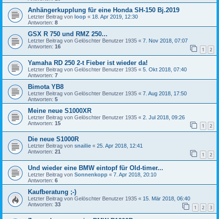
Anhängerkupplung für eine Honda SH-150 Bj.2019
Letzter Beitrag von
loop
«
18. Apr 2019, 12:30
Antworten:
8
GSX R 750 und RMZ 250...
Letzter Beitrag von
Gelöschter Benutzer 1935
«
7. Nov 2018, 07:07
Antworten:
16
1
2
Yamaha RD 250 2-t Fieber ist wieder da!
Letzter Beitrag von
Gelöschter Benutzer 1935
«
5. Okt 2018, 07:40
Antworten:
7
Bimota YB8
Letzter Beitrag von
Gelöschter Benutzer 1935
«
7. Aug 2018, 17:50
Antworten:
5
Meine neue S1000XR
Letzter Beitrag von
Gelöschter Benutzer 1935
«
2. Jul 2018, 09:26
Antworten:
15
1
2
Die neue S1000R
Letzter Beitrag von
snailie
«
25. Apr 2018, 12:41
Antworten:
21
1
2
Und wieder eine BMW eintopf für Old-timer...
Letzter Beitrag von
Sonnenkopp
«
7. Apr 2018, 20:10
Antworten:
6
Kaufberatung ;-)
Letzter Beitrag von
Gelöschter Benutzer 1935
«
15. Mär 2018, 06:40
Antworten:
33
1
2
3