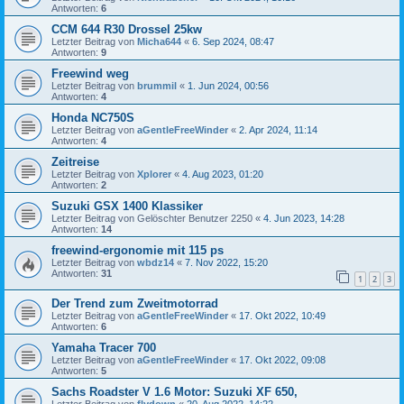
Antworten:
6
CCM 644 R30 Drossel 25kw
Letzter Beitrag von
Micha644
«
6. Sep 2024, 08:47
Antworten:
9
Freewind weg
Letzter Beitrag von
brummil
«
1. Jun 2024, 00:56
Antworten:
4
Honda NC750S
Letzter Beitrag von
aGentleFreeWinder
«
2. Apr 2024, 11:14
Antworten:
4
Zeitreise
Letzter Beitrag von
Xplorer
«
4. Aug 2023, 01:20
Antworten:
2
Suzuki GSX 1400 Klassiker
Letzter Beitrag von
Gelöschter Benutzer 2250
«
4. Jun 2023, 14:28
Antworten:
14
freewind-ergonomie mit 115 ps
Letzter Beitrag von
wbdz14
«
7. Nov 2022, 15:20
Antworten:
31
1
2
3
Der Trend zum Zweitmotorrad
Letzter Beitrag von
aGentleFreeWinder
«
17. Okt 2022, 10:49
Antworten:
6
Yamaha Tracer 700
Letzter Beitrag von
aGentleFreeWinder
«
17. Okt 2022, 09:08
Antworten:
5
Sachs Roadster V 1.6 Motor: Suzuki XF 650,
Letzter Beitrag von
flydown
«
20. Aug 2022, 14:22