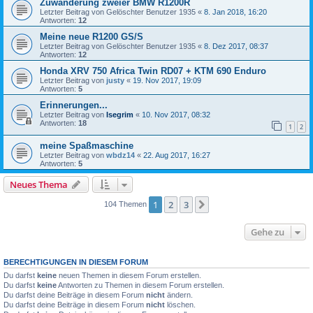
Zuwanderung zweier BMW R1200R
Letzter Beitrag von
Gelöschter Benutzer 1935
«
8. Jan 2018, 16:20
Antworten:
12
Meine neue R1200 GS/S
Letzter Beitrag von
Gelöschter Benutzer 1935
«
8. Dez 2017, 08:37
Antworten:
12
Honda XRV 750 Africa Twin RD07 + KTM 690 Enduro
Letzter Beitrag von
justy
«
19. Nov 2017, 19:09
Antworten:
5
Erinnerungen...
Letzter Beitrag von
Isegrim
«
10. Nov 2017, 08:32
Antworten:
18
1
2
meine Spaßmaschine
Letzter Beitrag von
wbdz14
«
22. Aug 2017, 16:27
Antworten:
5
Neues Thema
1
2
3
Nächste
104 Themen
Gehe zu
BERECHTIGUNGEN IN DIESEM FORUM
Du darfst
keine
neuen Themen in diesem Forum erstellen.
Du darfst
keine
Antworten zu Themen in diesem Forum erstellen.
Du darfst deine Beiträge in diesem Forum
nicht
ändern.
Du darfst deine Beiträge in diesem Forum
nicht
löschen.