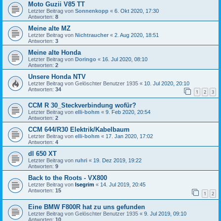
Moto Guzii V85 TT
Letzter Beitrag von
Sonnenkopp
«
6. Okt 2020, 17:30
Antworten:
8
Meine alte MZ
Letzter Beitrag von
Nichtraucher
«
2. Aug 2020, 18:51
Antworten:
3
Meine alte Honda
Letzter Beitrag von
Doringo
«
16. Jul 2020, 08:10
Antworten:
2
Unsere Honda NTV
Letzter Beitrag von
Gelöschter Benutzer 1935
«
10. Jul 2020, 20:10
Antworten:
34
1
2
3
CCM R 30_Steckverbindung wofür?
Letzter Beitrag von
elli-bohm
«
9. Feb 2020, 20:54
Antworten:
2
CCM 644/R30 Elektrik/Kabelbaum
Letzter Beitrag von
elli-bohm
«
17. Jan 2020, 17:02
Antworten:
4
dl 650 XT
Letzter Beitrag von
ruhri
«
19. Dez 2019, 19:22
Antworten:
9
Back to the Roots - VX800
Letzter Beitrag von
Isegrim
«
14. Jul 2019, 20:45
Antworten:
15
1
2
Eine BMW F800R hat zu uns gefunden
Letzter Beitrag von
Gelöschter Benutzer 1935
«
9. Jul 2019, 09:10
Antworten:
10