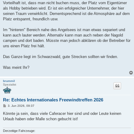
Vorteilhaft ist, dass man nicht buchen muss, der Platz vom Eigentümer
als Hobby betrieben wird. Er ist ein erfolgreicher Unternehmer, der hier
seinen Traum verwirklicht. Dementsprechend ist die Atmosphäre auf dem
Platz entspannt, freundlich usw.
Im "hinteren" Bereich nahe des Angelsees ist man etwas separiert und
kann auch lauter werden. Alternativ kann man auch neben der Nagold
campen und dort baden. Müsste man jedoch abklären ob der Betreiber für
uns einen Platz frei hält.
Das Ganze liegt im Schwarzwald, gute Strecken sollten wir finden.
Was meint Ihr?
brummil
Spezialist
Re: Echtes Internationales Freewindtreffen 2026
B
3. Jun 2026, 09:37
e
i
Könnte ja sein, dass viele Caferacer hier sind und oder Leute keinen
t
Urlaub haben oder Malle schon gebucht ist!
r
a
g
Derzeitige Fahrzeuge: