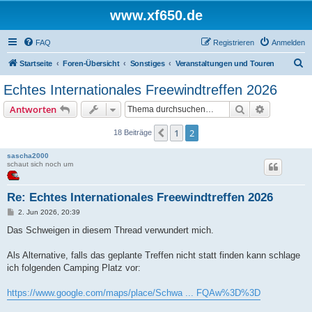
www.xf650.de
FAQ
Registrieren
Anmelden
S
Startseite
Foren-Übersicht
Sonstiges
Veranstaltungen und Touren
u
Echtes Internationales Freewindtreffen 2026
c
Suche
Erweiterte
Antworten
h
e
1
2
Vorherige
18 Beiträge
sascha2000
schaut sich noch um
Re: Echtes Internationales Freewindtreffen 2026
B
2. Jun 2026, 20:39
e
i
Das Schweigen in diesem Thread verwundert mich.
t
r
a
Als Alternative, falls das geplante Treffen nicht statt finden kann schlage
g
ich folgenden Camping Platz vor:
https://www.google.com/maps/place/Schwa ... FQAw%3D%3D