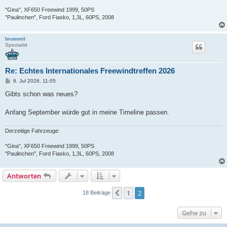
"Gina", XF650 Freewind 1999, 50PS
"Paulinchen", Ford Fiasko, 1,3L, 60PS, 2008
brummil
Spezialist
Re: Echtes Internationales Freewindtreffen 2026
B
8. Jul 2026, 11:05
e
i
Gibts schon was neues?
t
r
a
Anfang September würde gut in meine Timeline passen.
g
Derzeitige Fahrzeuge:
"Gina", XF650 Freewind 1999, 50PS
"Paulinchen", Ford Fiasko, 1,3L, 60PS, 2008
Antworten
1
2
Vorherige
18 Beiträge
Gehe zu